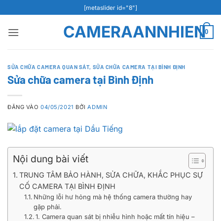
Bỏ
[metaslider id="8"]
qua
CAMERAANNHIEN
nội
0
dung
SỬA CHỮA CAMERA QUAN SÁT
,
SỬA CHỮA CAMERA TẠI BÌNH ĐỊNH
Sửa chữa camera tại Bình Định
ĐĂNG VÀO
04/05/2021
BỞI
ADMIN
Nội dung bài viết
TRUNG TÂM BẢO HÀNH, SỬA CHỮA, KHẮC PHỤC SỰ
CỐ CAMERA TẠI BÌNH ĐỊNH
Những lỗi hư hỏng mà hệ thống camera thường hay
gặp phải.
1. Camera quan sát bị nhiễu hình hoặc mất tín hiệu –