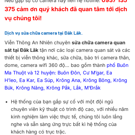
Nếu gặp sự cố camera hãy liên hệ hotline:
375 cảm ơn quý khách đã quan tâm tới dịch
vụ chúng tôi!
Dịch vụ sửa chữa camera tại Đăk Lăk.
Viễn Thông An Nhiên chuyên
sửa chữa camera quan
sát tại Đăk Lăk
tận nơi các loại camera quan sát và các
thiết bị viễn thông khác, sữa chữa, bảo trì camera thân,
dome, camera wifi 360 độ… bao gồm thành
phố Buôn
Ma Thuột và 12 huyện: Buôn Đôn, Cư M’gar, Ea
H’leo, Ea Kar, Ea Súp, Krông Ana, Krông Bông, Krông
Búk, Krông Năng, Krông Pắk, Lắk, M’Đrắk
Hệ thống của bạn gắp sự cố với một đội ngũ
chuyên viên kỹ thuật có trình độ cao, với nhiều năm
kinh nghiệm làm việc thực tế, chúng tôi luôn lắng
nghe và sẵn sàng ứng trực bất kì hệ thống của
khách hàng có trục trặc.