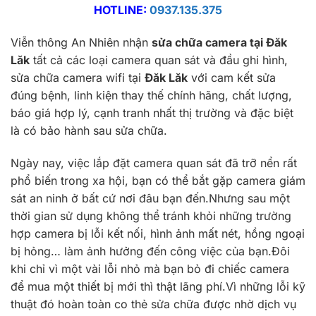
HOTLINE:
0937.135.375
Viễn thông An Nhiên nhận
sửa chữa camera tại Đăk
Lăk
tất cả các loại camera quan sát và đầu ghi hình,
sửa chữa camera wifi tại
Đăk Lăk
với cam kết sửa
đúng bệnh, linh kiện thay thế chính hãng, chất lượng,
báo giá hợp lý, cạnh tranh nhất thị trường và đặc biệt
là có bảo hành sau sửa chữa.
Ngày nay, việc lắp đặt camera quan sát đã trỡ nển rất
phổ biến trong xa hội, bạn có thể bắt gặp camera giám
sát an ninh ở bất cứ nơi đâu bạn đến.Nhưng sau một
thời gian sử dụng không thể tránh khỏi những trường
hợp camera bị lỗi kết nối, hình ảnh mất nét, hồng ngoại
bị hỏng… làm ảnh hưởng đến công việc của bạn.Đôi
khi chỉ vì một vài lỗi nhỏ mà bạn bỏ đi chiếc camera
để mua một thiết bị mới thì thật lãng phí.Vì những lỗi kỹ
thuật đó hoàn toàn co thẻ sửa chữa được nhờ dịch vụ