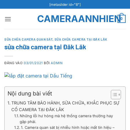
Bỏ
[metaslider id="8"]
qua
CAMERAANNHIEN
nội
0
dung
SỬA CHỮA CAMERA QUAN SÁT
,
SỬA CHỮA CAMERA TẠI ĐĂK LĂK
sửa chữa camera tại Đăk Lăk
ĐĂNG VÀO
03/01/2021
BỞI
ADMIN
Nội dung bài viết
TRUNG TÂM BẢO HÀNH, SỬA CHỮA, KHẮC PHỤC SỰ
CỐ CAMERA TẠI ĐĂK LĂK
Những lỗi hư hỏng mà hệ thống camera thường hay
gặp phải.
1. Camera quan sát bị nhiễu hình hoặc mất tín hiệu –