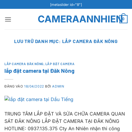
Bỏ
[metaslider id="8"]
qua
CAMERAANNHIEN
nội
0
dung
LƯU TRỮ DANH MỤC:
LẮP CAMERA ĐĂK NÔNG
LẮP CAMERA ĐĂK NÔNG
,
LẮP ĐẶT CAMERA
lắp đặt camera tại Đăk Nông
ĐĂNG VÀO
18/04/2022
BỞI
ADMIN
TRUNG TÂM LẮP ĐẶT VÀ SỬA CHỮA CAMERA QUAN
SÁT ĐĂK NÔNG LẮP ĐẶT CAMERA TẠI ĐĂK NÔNG
HOTLINE: 0937.135.375 Cty An Nhiên nhận thi công