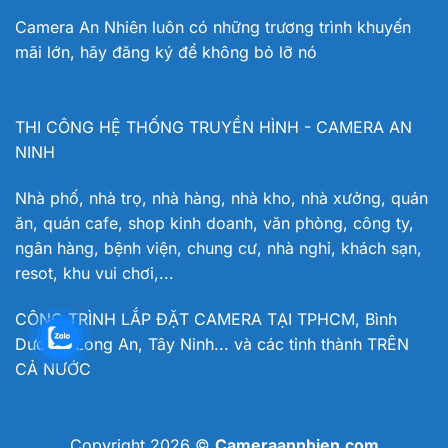
Camera An Nhiên luôn có những trương trình khuyến
mãi lớn, hãy đăng ký để không bỏ lỡ nó
THI CÔNG HỆ THỐNG TRUYỀN HÌNH - CAMERA AN
NINH
Nhà phố, nhà trọ, nhà hàng, nhà kho, nhà xưởng, quán
ăn, quán cafe, shop kinh doanh, văn phòng, công ty,
ngân hàng, bệnh viện, chung cư, nhà nghỉ, khách sạn,
resot, khu vui chơi,...
CÔNG TRÌNH LẮP ĐẶT CAMERA TẠI TPHCM, Bình
Dương, Long An, Tây Ninh... và các tỉnh thành TRÊN
CẢ NƯỚC
Copyright 2026 ©
Cameraannhien.com