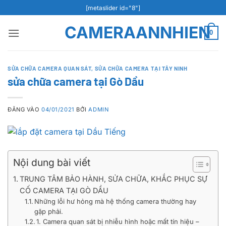
Bỏ
[metaslider id="8"]
qua
CAMERAANNHIEN
nội
0
dung
SỬA CHỮA CAMERA QUAN SÁT
,
SỬA CHỮA CAMERA TẠI TÂY NINH
sửa chữa camera tại Gò Dầu
ĐĂNG VÀO
04/01/2021
BỞI
ADMIN
Nội dung bài viết
TRUNG TÂM BẢO HÀNH, SỬA CHỮA, KHẮC PHỤC SỰ
CỐ CAMERA TẠI GÒ DẦU
Những lỗi hư hỏng mà hệ thống camera thường hay
gặp phải.
1. Camera quan sát bị nhiễu hình hoặc mất tín hiệu –