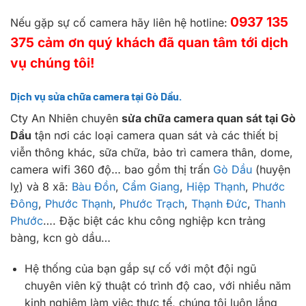
0937 135
Nếu gặp sự cố camera hãy liên hệ hotline:
375 cảm ơn quý khách đã quan tâm tới dịch
vụ chúng tôi!
Dịch vụ sửa chữa camera tại Gò Dầu.
Cty An Nhiên chuyên
sửa chữa camera quan sát tại Gò
Dầu
tận nơi các loại camera quan sát và các thiết bị
viễn thông khác, sữa chữa, bảo trì camera thân, dome,
camera wifi 360 độ… bao gồm thị trấn
Gò Dầu
(huyện
lỵ) và 8 xã:
Bàu Đồn
,
Cẩm Giang
,
Hiệp Thạnh
,
Phước
Đông
,
Phước Thạnh
,
Phước Trạch
,
Thạnh Đức
,
Thanh
Phước
…. Đặc biệt các khu công nghiệp kcn trảng
bàng, kcn gò dầu…
Hệ thống của bạn gắp sự cố với một đội ngũ
chuyên viên kỹ thuật có trình độ cao, với nhiều năm
kinh nghiệm làm việc thực tế, chúng tôi luôn lắng