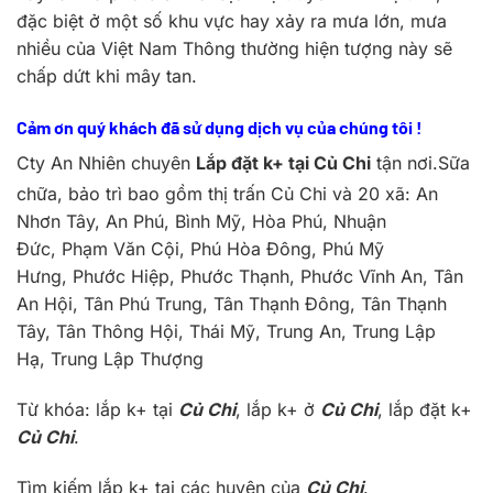
đặc biệt ở một số khu vực hay xảy ra mưa lớn, mưa
nhiều của Việt Nam Thông thường hiện tượng này sẽ
chấp dứt khi mây tan.
Cảm ơn quý khách đã sử dụng dịch vụ của chúng tôi !
Cty An Nhiên chuyên
Lắp đặt k+ tại Củ Chi
tận nơi.Sữa
chữa, bảo trì bao gồm thị trấn Củ Chi và 20 xã:
An
Nhơn Tây, An Phú, Bình Mỹ, Hòa Phú, Nhuận
Đức, Phạm Văn Cội, Phú Hòa Đông, Phú Mỹ
Hưng, Phước Hiệp, Phước Thạnh, Phước Vĩnh An, Tân
An Hội, Tân Phú Trung, Tân Thạnh Đông, Tân Thạnh
Tây, Tân Thông Hội, Thái Mỹ, Trung An, Trung Lập
Hạ, Trung Lập Thượng
Từ khóa: lắp k+ tại
Củ Chi
, lắp k+ ở
Củ Chi
, lắp đặt k+
Củ Chi
.
Tìm kiếm lắp k+ tại các huyện của
Củ Chi
.