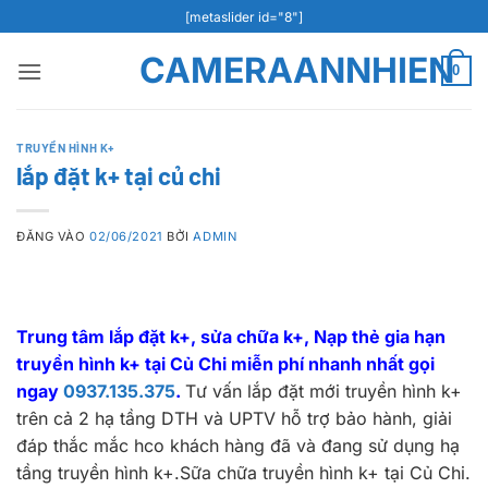
Bỏ
[metaslider id="8"]
qua
CAMERAANNHIEN
nội
0
dung
TRUYỀN HÌNH K+
lắp đặt k+ tại củ chi
ĐĂNG VÀO
02/06/2021
BỞI
ADMIN
Trung tâm lắp đặt k+, sửa chữa k+, Nạp thẻ gia hạn
truyền hình k+ tại Củ Chi miễn phí nhanh nhất gọi
ngay
0937.135.375
.
Tư vấn lắp đặt mới truyền hình k+
trên cả 2 hạ tầng DTH và UPTV hỗ trợ bảo hành, giải
đáp thắc mắc hco khách hàng đã và đang sử dụng hạ
tầng truyền hình k+.Sữa chữa truyền hình k+ tại Củ Chi.