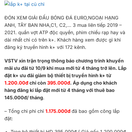
ĐÓN XEM GIẢI ĐẤU BÓNG ĐÁ EURO,NGOẠI HẠNG
ANH, TÂY BAN NHA,C1, C2,… 3 mua liên tiếp 2019 –
2021. quần vợt ATP độc quyền, phim chiếu rạp hay và
dài nhất chỉ có trên k+. Khách hàng xem được gì khi
đăng ký truyền hình k+ với 172 kênh.
VSTV xin trận trọng thông báo chương trinh khuyến
mãi ưu đãi từ 10/9 khi mua mới từ 4 tháng trở lên. Lắp
đặt k+ ưu đãi giảm bộ thiết bị truyền hình k+ từ
1.200.00đ
chỉ còn
395.000đ
. Áp dụng cho khách
hàng đăng kí lắp đặt mới từ 4 tháng với thuê bao
145.000đ/ tháng
.
– Tổng chi phí chỉ
1.175.000đ
đã bao gồm công lắp
đặt:
Trọn bộ thiết bị HD 395.000đ ( Giá gốc 1.200.000đ