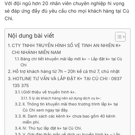
Với đội ngũ hơn 20 nhân viên chuyên nghiệp hi vọng
sẻ đáp ứng đầy đủ yêu cầu cho mọi khách hàng tại Củ
Chi.
Nội dung bài viết
CTY TNHH TRUYỀN HÌNH SỐ VỆ TINH AN NHIÊN K+
CHI NHÁNH MIỀN NAM
Bảng chi tiết khuyến mãi lắp mới k+ – Lắp đặt k+ tại Củ
Chi
Hỗ trợ khách hàng từ 7h – 20h kể cả thứ 7, chủ nhật
HOTLINE TƯ VẤN VÀ LẮP ĐẶT K+ TẠI CỦ CHI : 0937
135 375
I.Giới thiệu về truyền hinh k+.
5 lý do khách hàng nên sử dụng dịch vụ k+:
II. Thông tin khuyến mãi theo trương trình lắp k+ tại
Củ Chi xem ngay tại đây.
III. Danh sách các kênh k+ chưa bao gồm 40 kênh
miễn phí.
IV. Thủ tục lắp đặt k+ tại Củ Chi.
V. Giải đáp thắc mắc về dịch vụ truyền hình k+ – Lắp