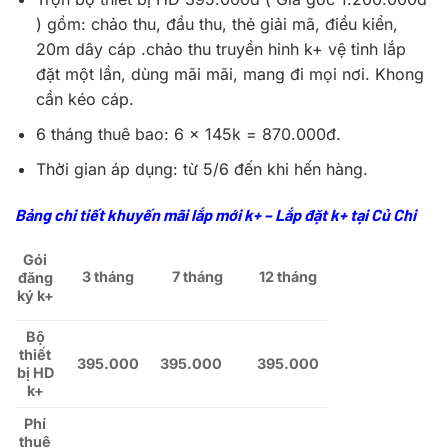
) gồm: chảo thu, đầu thu, thẻ giải mã, điều kiển,
20m dây cáp .chảo thu truyền hinh k+ vệ tinh lắp
đặt một lần, dùng mãi mãi, mang đi mọi nơi. Khong
cần kéo cáp.
6 tháng thuê bao: 6 x 145k = 870.000đ.
Thời gian áp dụng: từ 5/6 đến khi hến hàng.
Bảng chi tiết khuyến mãi lắp mới k+ – Lắp đặt k+ tại Củ Chi
Gói
3 tháng
7 tháng
12 tháng
đăng
ký k+
Bộ
thiết
395.000
395.000
395.000
bị HD
k+
Phí
thuê