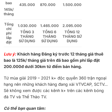
bao
435.000
870.000
1.500.000
145k/
tháng
Tổng
1.030.000
1.465.000
2.095.000
chi
TỔNG 3
TỔNG 6
TỔNG 12
phí
THÁNG
THÁNG
THÁNG SỬ
lắp
SỬ DỤNG
SỬ DỤNG
DỤNG
đặt
Lưu ý:
Khách hàng Đăng ký trước 12 tháng giá thuê
bao là 125k/ tháng giá trên đã bao gồm phí lắp đặt
200.000đ dưới 30km từ điểm bán hàng.
Từ mùa giải 2019 – 2021 k+ độc quyền 360 trận ngoại
hạng nên những khách hàng đang xài VTVCAP, SCTV…
Sẽ không xem được các kênh k+ trên các kênh bóng
đá TV và Thể Thảo TV.
Có thể bạn quan tâm: