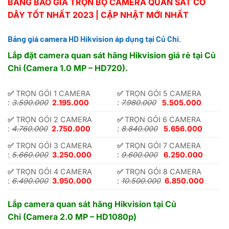
BẢNG BÁO GIÁ TRỌN BỘ CAMERA QUAN SÁT CÓ
DÂY TỐT NHẤT 2023 | CẬP NHẬT MỚI NHẤT
Bảng giá camera HD Hikvision áp dụng tại Củ Chi.
Lắp đặt camera quan sát hãng Hikvision giá rẻ tại Củ
Chi (Camera 1.0 MP – HD720).
✅
TRỌN GÓI 1 CAMERA
✅
TRỌN GÓI 5 CAMERA
:
3.590.000
2.195.000
:
7.980.000
5.505.000
✅
TRỌN GÓI 2 CAMERA
✅
TRỌN GÓI 6 CAMERA
:
4.760.000
2.750.000
:
8.840.000
5.656.000
✅
TRỌN GÓI 3 CAMERA
✅
TRỌN GÓI 7 CAMERA
:
5.660.000
3.250.000
:
9.600.000
6.250.000
✅
TRỌN GÓI 4 CAMERA
✅
TRỌN GÓI 8 CAMERA
:
6.490.000
3.950.000
:
10.500.000
6.850.000
Lắp camera quan sát hãng Hikvision tại Củ
Chi
(Camera 2.0 MP – HD1080p)