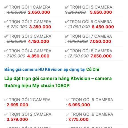
✅
TRỌN GÓI 1 CAMERA
✅
TRỌN GÓI 5 CAMERA :
:
4.150.000
2.650.000
9
.200.000
5.850.000
✅
TRỌN GÓI 2 CAMERA
✅
TRỌN GÓI 6 CAMERA
:
5.280.000
3.350.000
:
10.080.000
6.450.000
✅
TRỌN GÓI 3 CAMERA
✅
TRỌN GÓI 7 CAMERA
:
6.150.000
4.150.000
:
11.150.000
7.050.000
✅
TRỌN GÓI 4 CAMERA
✅
TRỌN GÓI 8 CAMERA
:
7.100.000
4.850.000
:
12.100.000
7.650.000
Bảng giá camera HD KBvision áp dụng tại
Củ Chi
Lắp đặt trọn gói camera hãng Kbvision – camera
thương hiệu Mỹ chuẩn 1080P.
✅ TRỌN GÓI 1 CAMERA
✅ TRỌN GÓI 5 CAMERA
:
2.695.000
:
6.995.000
✅ TRỌN GÓI 2 CAMERA
✅ TRỌN GÓI 6 CAMERA
:
3.579.000
:
7.775.000