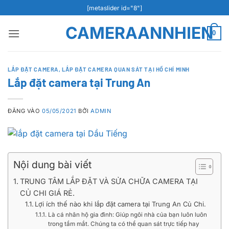
Bỏ
[metaslider id="8"]
qua
CAMERAANNHIEN
nội
0
dung
LẮP ĐẶT CAMERA
,
LẮP ĐẶT CAMERA QUAN SÁT TẠI HỒ CHÍ MINH
Lắp đặt camera tại Trung An
ĐĂNG VÀO
05/05/2021
BỞI
ADMIN
Nội dung bài viết
TRUNG TÂM LẮP ĐẶT VÀ SỬA CHỮA CAMERA TẠI
CỦ CHI GIÁ RẺ.
Lợi ích thế nào khi lắp đặt camera tại Trung An Củ Chi.
Là cá nhân hộ gia đình: Giúp ngôi nhà của bạn luôn luôn
trong tầm mắt. Chúng ta có thể quan sát trực tiếp hay