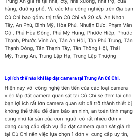
Trung An giá rẻ tại nhà, cty, nhà xưởng, nhà trọ, cửa
hàng, đường phố. Và các khu công nghiệp trên địa bạn
Củ Chi bao gồm: thị trấn Củ Chi và 20 xã:
An Nhơn
Tây, An Phú, Bình Mỹ, Hòa Phú, Nhuận Đức, Phạm Văn
Cội, Phú Hòa Đông, Phú Mỹ Hưng, Phước Hiệp, Phước
Thạnh, Phước Vĩnh An, Tân An Hội, Tân Phú Trung, Tân
Thạnh Đông, Tân Thạnh Tây, Tân Thông Hội, Thái
Mỹ, Trung An, Trung Lập Hạ, Trung Lập Thượng
Lợi ích thế nào khi lắp đặt camera tại Trung An Củ Chi.
Hiện nay với công nghệ tiên tiến của các loại camera
việc lắp đặt camera quan sát tại Củ Chi sẽ đem lại cho
bạn lợi ích rất lớn camera quan sát đã trỡ thành thiết bị
không thể thiếu để đảm bảo an ninh, an toàn tính mạng
cũng như tài sản của con người có rất nhiều đơn vị
đang cung cấp dịch vụ lắp đặt camera quan sát giá rẻ
tại Củ Chi nên việc lựa chọn 1 đơn vị cung cấp uy tín,