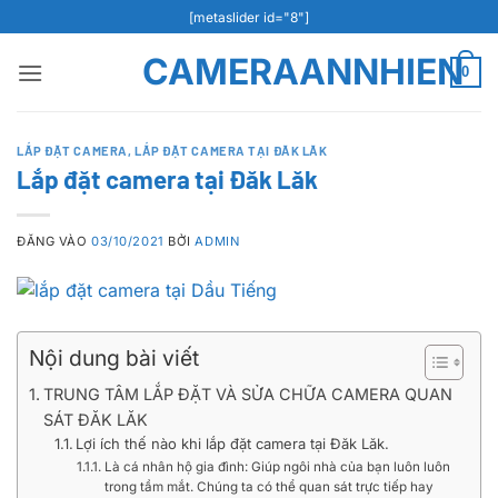
Bỏ
[metaslider id="8"]
qua
CAMERAANNHIEN
nội
0
dung
LẮP ĐẶT CAMERA
,
LẮP ĐẶT CAMERA TẠI ĐĂK LĂK
Lắp đặt camera tại Đăk Lăk
ĐĂNG VÀO
03/10/2021
BỞI
ADMIN
Nội dung bài viết
TRUNG TÂM LẮP ĐẶT VÀ SỬA CHỮA CAMERA QUAN
SÁT ĐĂK LĂK
Lợi ích thế nào khi lắp đặt camera tại Đăk Lăk.
Là cá nhân hộ gia đình: Giúp ngôi nhà của bạn luôn luôn
trong tầm mắt. Chúng ta có thể quan sát trực tiếp hay